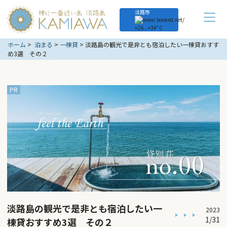
淡路市
+
26...
+
34° C
ホーム
泊まる
一棟貸
淡路島の観光で是非とも宿泊したい一棟貸おすす
め3選 その２
淡路島の観光で是非とも宿泊したい一
2023
1/31
棟貸おすすめ3選 その２