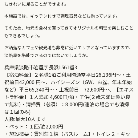
もきれいに見ることができます。
本施設では、キッチン付きで調理器具なども揃っています。
そのため、地元の食材を買ってきてオリジナルの料理を楽しむこと
もできるでしょう。
お洒落なカフェや観光地も非常に近いエリアとなっていますので、
淡路島を堪能できるのではないでしょうか。
兵庫県淡路市岩屋字長浜1561番3
【宿泊料金】２名様1泊ご利用時通常平日26,136円〜・土
祝前日42,000 円〜、ハイシーズン（GW、お盆、年末年始
など）平日65,340円〜・土祝前日 72,600円～、【エキス
トラ料金】１人追加 4,600円/泊・子供(２歳未満は添い寝
で無料)・清掃費（必須）：8,000円(連泊の場合でも清掃
は１回のみ)
人数:最大10人まで
・ペット：１匹/泊2,000円
・施設概要：貸別荘１棟（バスルーム1・トイレ２・キッ