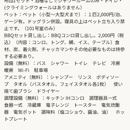
布団1セット・浴槽なしでシャワールームのみ・トイレ・
(クライミングウォールはありません）
ペット：ペット（小型〜大型犬まで）：１匹2,000円/泊、
ゲージ有。ドッグラン併設。寝具の上はペット立ち入り禁
止です。（101号室のみ）
BBQセット貸し出し：BBQコンロ貸し出し。2,000円（税
込）（内容：コンロ、トング、網、イス、テーブル）食
材、炭、着火剤、チャッカマンやその他必要なものは持参
する必要あり。
設備（無料）：バス シャワー トイレ テレビ 冷房
暖房 Wi-Fi 駐車場
アメニティ（無料）：シャンプー リンス ボディソー
プ タオル（バスタオル、フェイスタオル各1枚） 使い
捨て歯ブラシ ドライヤー
調理設備（無料）：キッチン IHコンロ 調理器具一式
食器一式 冷蔵庫 電子レンジ トースター 電気炊飯
器 電気ポット 調味料（塩コショウ、醤油、油） ホッ
トプレート