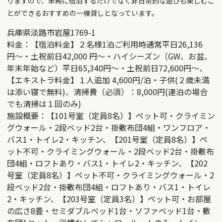
りますので、単純に宿泊するだけでなく非日常的な遊びも楽しむこ
とができるおすすめの一棟貸しとなっています。
兵庫県淡路市岩屋1769-1
料金：【宿泊料金】２名様1泊ご利用時通常平日26,136
円〜・土祝前日42,000 円〜・ハイシーズン（GW、お盆、
年末年始など）平日65,340円〜・土祝前日72,600円～、
【エキストラ料金】１人追加 4,600円/泊・子供(２歳未満
は添い寝で無料)、清掃費（必須）：8,000円(連泊の場合
でも清掃は１回のみ)
施設概要：【101号室（定員8名）】ペット可・クライミン
グウォール・2段ベッド2台・掛敷布団4組・ワンフロア・
バス1・トイレ2・キッチン、【201号室（定員8名）】ペ
ット不可・クライミングウォール・2段ベッド2台・掛敷布
団4組・ロフトあり・バス1・トイレ2・キッチン、【202
号室（定員8名）】ペット不可・クライミングウォール・2
段ベッド2台・掛敷布団4組・ロフトあり・バス1・トイレ
2・キッチン、【203号室（定員3名）】ペット可・お部屋
の広さ8畳・セミダブルベッド1台・ソファベッド1台・敷