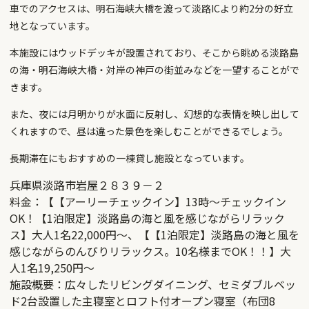
車でのアクセスは、明石海峡大橋を渡って淡路ICより約2分の好立
地となっています。
本施設にはウッドデッキが設置されており、そこから眺める淡路島
の海・明石海峡大橋・対岸の神戸の街並みなどを一望することがで
きます。
また、夜には月明かりが水面に反射し、幻想的な表情を映し出して
くれますので、昼は違った景色を楽しむことができるでしょう。
長期滞在にもおすすめの一棟貸し施設となっています。
兵庫県淡路市岩屋２８３９－２
料金：【【アーリーチェックイン】13時～チェックイン
OK！【1泊限定】淡路島の海と風を感じながらリラック
ス】大人1名22,000円〜、【【1泊限定】淡路島の海と風を
感じながらのんびりリラックス。10名様までOK！！】大
人1名19,250円〜
施設概要：広々したリビングダイニング、セミダブルベッ
ド2台設置した主寝室とロフト付オープン寝室（布団8