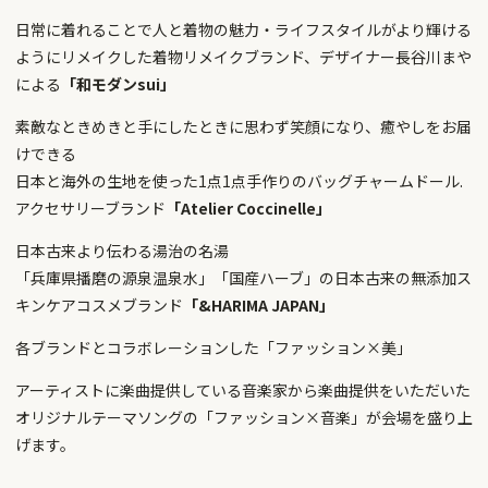
日常に着れることで人と着物の魅力・ライフスタイルがより輝ける
ようにリメイクした着物リメイクブランド、デザイナー長谷川まや
による
「和モダンsui」
素敵なときめきと手にしたときに思わず笑顔になり、癒やしをお届
けできる
日本と海外の生地を使った1点1点手作りのバッグチャームドール.
アクセサリーブランド
「Atelier Coccinelle」
日本古来より伝わる湯治の名湯
「兵庫県播磨の源泉温泉水」「国産ハーブ」の日本古来の無添加ス
キンケアコスメブランド
「&HARIMA JAPAN」
各ブランドとコラボレーションした「ファッション×美」
アーティストに楽曲提供している音楽家から楽曲提供をいただいた
オリジナルテーマソングの「ファッション×音楽」が会場を盛り上
げます。