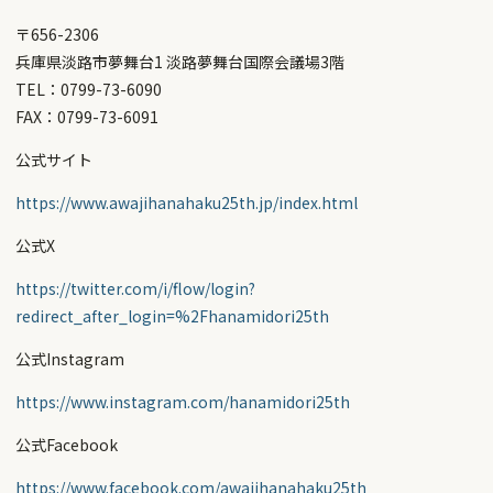
〒656-2306
兵庫県淡路市夢舞台1 淡路夢舞台国際会議場3階
TEL：0799-73-6090
FAX：0799-73-6091
公式サイト
https://www.awajihanahaku25th.jp/index.html
公式X
https://twitter.com/i/flow/login?
redirect_after_login=%2Fhanamidori25th
公式Instagram
https://www.instagram.com/hanamidori25th
公式Facebook
https://www.facebook.com/awajihanahaku25th