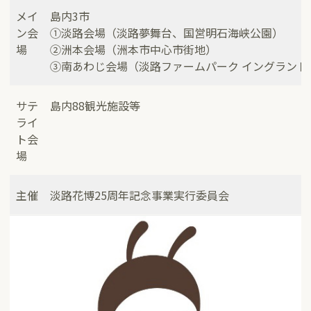
メイ
島内3市
ン会
①淡路会場（淡路夢舞台、国営明石海峡公園）
場
②洲本会場（洲本市中心市街地）
③南あわじ会場（淡路ファームパーク イングランド
サテ
島内88観光施設等
ライ
ト会
場
主催
淡路花博25周年記念事業実行委員会