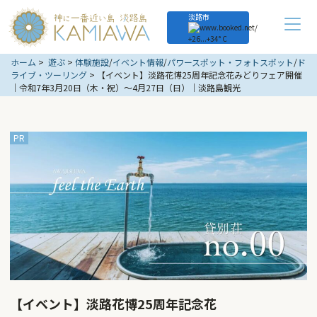
淡路市
+
26...
+
34° C
ホーム
遊ぶ
体験施設
/
イベント情報
/
パワースポット・フォトスポット
/
ド
ライブ・ツーリング
【イベント】淡路花博25周年記念花みどりフェア開催
｜令和7年3月20日（木・祝）～4月27日（日）｜淡路島観光
【イベント】淡路花博25周年記念花