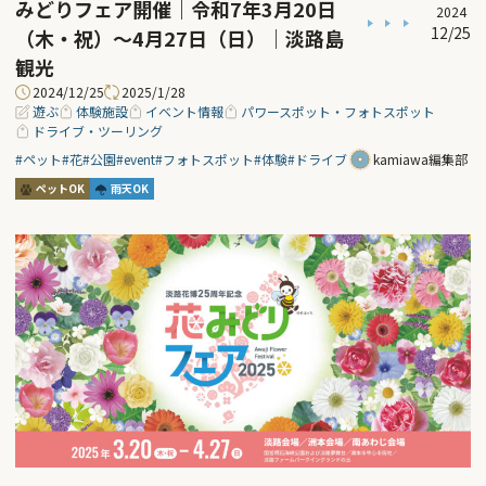
みどりフェア開催｜令和7年3月20日
2024
12/25
（木・祝）～4月27日（日）｜淡路島
観光
2024/12/25
2025/1/28
遊ぶ
体験施設
イベント情報
パワースポット・フォトスポット
ドライブ・ツーリング
#ペット
#花
#公園
#event
#フォトスポット
#体験
#ドライブ
kamiawa編集部
ペットOK
雨天OK