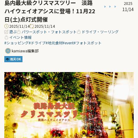
島内最大級クリスマスツリー 淡路
2025
11/14
ハイウェイオアシスに登場！11月22
日(土)点灯式開催
2025/11/14
2025/11/14
遊ぶ
パワースポット・フォトスポット
ドライブ・ツーリング
イベント情報
#ショッピング
#ドライブ
#地元食材
#event
#フォトスポット
kamiawa編集部
雨天OK