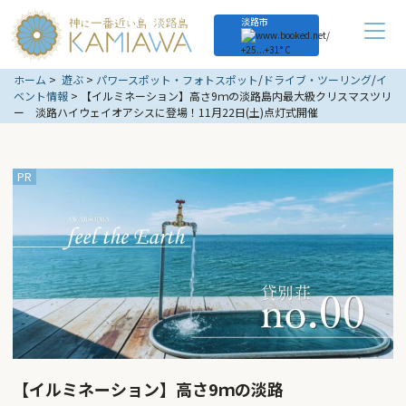
淡路市
+
25...
+
31° C
ホーム
遊ぶ
パワースポット・フォトスポット
/
ドライブ・ツーリング
/
イ
ベント情報
【イルミネーション】高さ9ｍの淡路島内最大級クリスマスツリ
ー 淡路ハイウェイオアシスに登場！11月22日(土)点灯式開催
【イルミネーション】高さ9ｍの淡路