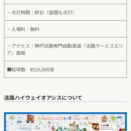
・点灯時間：終日（昼間も点灯）
・入場料：無料
・アクセス：神戸淡路鳴門自動車道「淡路サービスエリ
ア」直結
■総球数 約10,000球
淡路ハイウェイオアシスについて