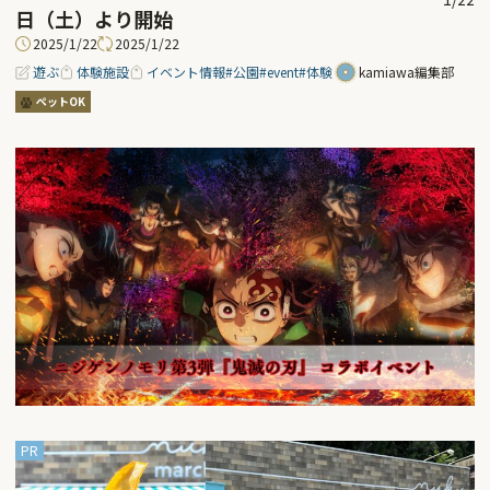
日（土）より開始
2025/1/22
2025/1/22
遊ぶ
体験施設
イベント情報
#公園
#event
#体験
kamiawa編集部
ペットOK