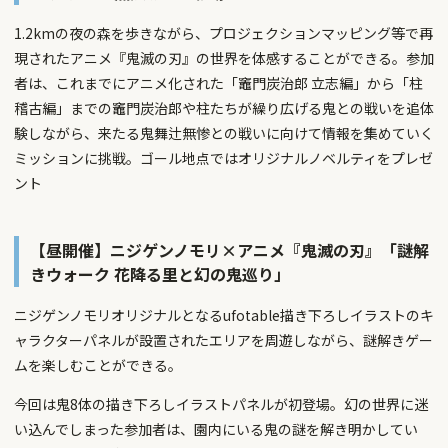
1.2kmの夜の森を歩きながら、プロジェクションマッピング等で再
現されたアニメ『鬼滅の刃』の世界を体感することができる。参加
者は、これまでにアニメ化された「竈門炭治郎 立志編」から「柱
稽古編」までの竈門炭治郎や柱たちが繰り広げる鬼との戦いを追体
験しながら、来たる鬼舞辻無惨との戦いに向けて情報を集めていく
ミッションに挑戦。ゴール地点ではオリジナルノベルティをプレゼ
ント
【昼開催】ニジゲンノモリ×アニメ『鬼滅の刃』「謎解
きウォーク 花降る里と幻の鬼巡り」
ニジゲンノモリオリジナルとなるufotable描き下ろしイラストのキ
ャラクターパネルが設置されたエリアを周遊しながら、謎解きゲー
ムを楽しむことができる。
今回は鬼8体の描き下ろしイラストパネルが初登場。幻の世界に迷
い込んでしまった参加者は、園内にいる鬼の謎を解き明かしてい