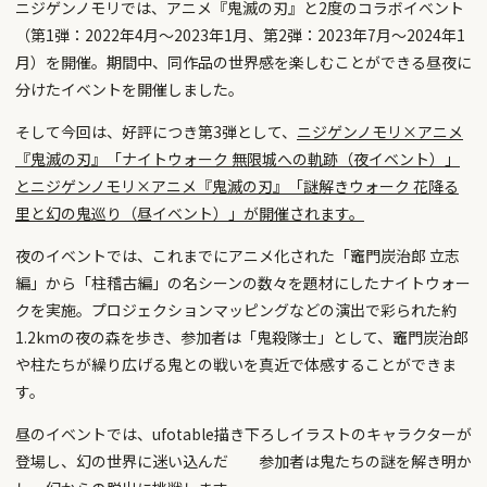
ニジゲンノモリでは、アニメ『鬼滅の刃』と2度のコラボイベント
（第1弾：2022年4月～2023年1月、第2弾：2023年7月～2024年1
月）を開催。期間中、同作品の世界感を楽しむことができる昼夜に
分けたイベントを開催しました。
そして今回は、好評につき第3弾として、
ニジゲンノモリ×アニメ
『鬼滅の刃』「ナイトウォーク 無限城への軌跡（夜イベント）」
とニジゲンノモリ×アニメ『鬼滅の刃』「謎解きウォーク 花降る
里と幻の鬼巡り（昼イベント）」が開催されます。
夜のイベントでは、これまでにアニメ化された「竈門炭治郎 立志
編」から「柱稽古編」の名シーンの数々を題材にしたナイトウォー
クを実施。プロジェクションマッピングなどの演出で彩られた約
1.2kmの夜の森を歩き、参加者は「鬼殺隊士」として、竈門炭治郎
や柱たちが繰り広げる鬼との戦いを真近で体感することができま
す。
昼のイベントでは、ufotable描き下ろしイラストのキャラクターが
登場し、幻の世界に迷い込んだ 参加者は鬼たちの謎を解き明か