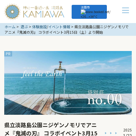
淡路市
+
26...
+
34° C
ホーム
遊ぶ
体験施設
/
イベント情報
県立淡路島公園ニジゲンノモリで
アニメ『鬼滅の刃』 コラボイベント3月15日（土）より開始
県立淡路島公園ニジゲンノモリでアニ
2025
メ『鬼滅の刃』 コラボイベント3月15
1/22