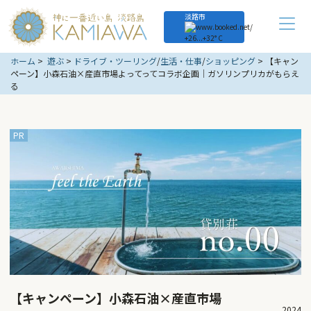
淡路市
+
26...
+
32° C
ホーム
遊ぶ
ドライブ・ツーリング
/
生活・仕事
/
ショッピング
【キャン
ペーン】小森石油×産直市場よってってコラボ企画｜ガソリンプリカがもらえ
る
【キャンペーン】小森石油×産直市場
2024