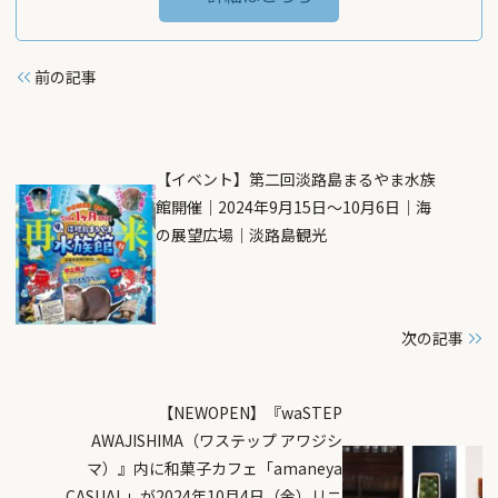
前の記事
【イベント】第二回淡路島まるやま水族
館開催｜2024年9月15日～10月6日｜海
の展望広場｜淡路島観光
次の記事
【NEWOPEN】『waSTEP
AWAJISHIMA（ワステップ アワジシ
マ）』内に和菓子カフェ「amaneya
CASUAL」が2024年10月4日（金）リニ