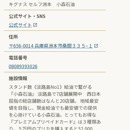
キグナス セルフ洲本 小森石油
公式サイト・SNS
公式サイト
住所
〒656-0014 兵庫県洲本市桑間３３５−１
電話番号
08089393026
施設情報
スタンド数《淡路島No1》給油で繋がる
『小森石油』 淡路島で7店舗展開中 西日本
屈指の総店舗数はなんと20店舗。 地域最安
値を目指し、現金給油でも最安値での提供
を心掛けている小森石油。とってもお得な
『プレミアムプリペイドカード』は３種類あ
り、５万円のプリカを購入すると52,000