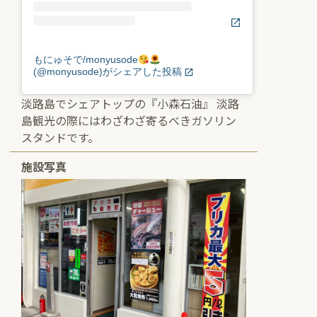
もにゅそで/monyusode
(@monyusode)がシェアした投稿
淡路島でシェアトップの『小森石油』 淡路
島観光の際にはわざわざ寄るべきガソリン
スタンドです。
施設写真