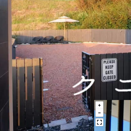
オーシャン
昼間はエメラル
しの別荘。127
トバスが満喫でき
喧騒を忘れ、自