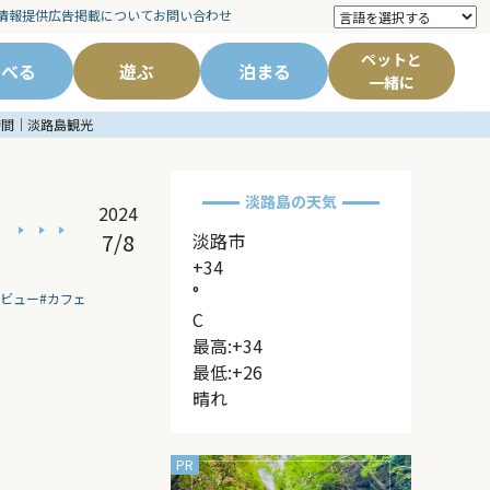
情報提供
広告掲載について
お問い合わせ
ペットと
食べる
遊ぶ
泊まる
一緒に
沢時間｜淡路島観光
淡路島の天気
2024
7/8
淡路市
+
34
°
ンビュー
#カフェ
C
最高:
+
34
最低:
+
26
晴れ