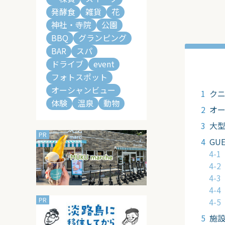
発酵食
雑貨
花
神社・寺院
公園
BBQ
グランピング
BAR
スパ
ドライブ
event
フォトスポット
オーシャンビュー
ク
体験
温泉
動物
オ
大
GU
施