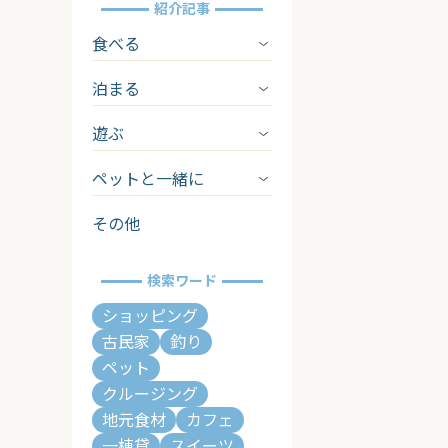
紹介記事
食べる
泊まる
遊ぶ
ペットと一緒に
その他
検索ワード
ショッピング
古民家
釣り
ペット
クルージング
地元食材
カフェ
一棟貸
スイーツ