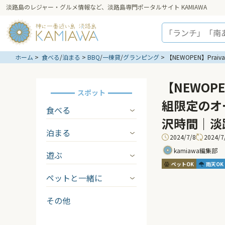
淡路島のレジャー・グルメ情報など、淡路島専門ポータルサイト KAMIAWA
ホーム
食べる
/
泊まる
BBQ
/
一棟貸
/
グランピング
【NEWOPEN】Pr
【NEWOPE
スポット
組限定のオ
食べる
沢時間｜淡
泊まる
2024/7/8
2024/7
kamiawa編集部
遊ぶ
ペットOK
雨天OK
ペットと一緒に
その他