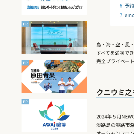
予
em
島・海・空・風
すべてを満喫で
完全プライベー
クニウミ之
2024年５月NEW
淡路島の淡路市深
オーシャンフロン