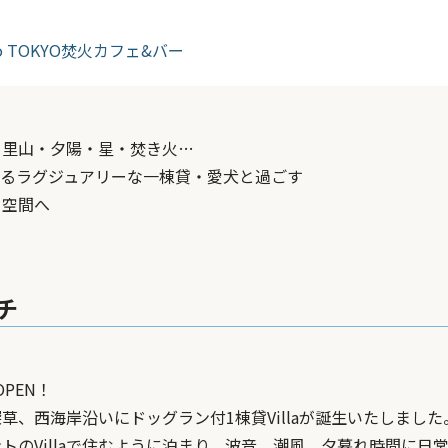
約
o TOKYO焚火カフェ&バー
・里山・夕陽・星・焚き火…
きるラグジュアリーな一棟貸・愛犬と過ごす
ト空間へ
チ
OPEN！
草、西海岸沿いにドッグラン付1棟貸Villaが誕生いたしました
トのVillaで住むように泊まり、波音、潮風、夕暮れ時間に日