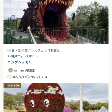
食べる
遊ぶ
カフェ
体験施設
#公園
#フォトスポット
ニジゲンノモリ
kamiawa編集部
2022/4/15
2022/11/14
ペットOK