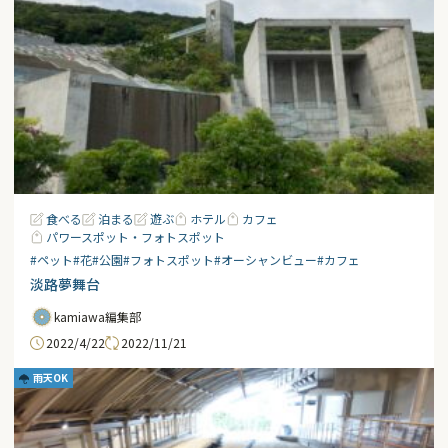
食べる
泊まる
遊ぶ
ホテル
カフェ
パワースポット・フォトスポット
#ペット
#花
#公園
#フォトスポット
#オーシャンビュー
#カフェ
淡路夢舞台
kamiawa編集部
2022/4/22
2022/11/21
雨天OK