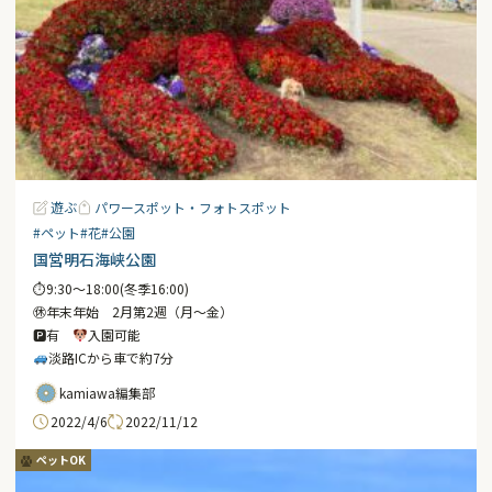
遊ぶ
パワースポット・フォトスポット
#ペット
#花
#公園
国営明石海峡公園
⏱9:30〜18:00(冬季16:00)
㊡年末年始 2月第2週（月～金）
🅿有
入園可能
淡路ICから車で約7分
kamiawa編集部
2022/4/6
2022/11/12
ペットOK