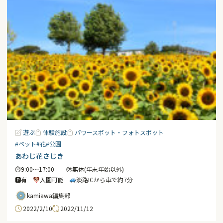
遊ぶ
体験施設
パワースポット・フォトスポット
#ペット
#花
#公園
あわじ花さじき
⏱9:00〜17:00 ㊡無休(年末年始以外)
🅿有
入園可能
淡路ICから車で約7分
kamiawa編集部
2022/2/10
2022/11/12