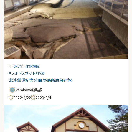
遊ぶ
体験施設
#フォトスポット
#体験
北淡震災記念公園 野島断層保存館
kamiawa編集部
2022/4/22
2023/2/4