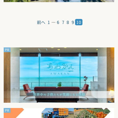
投
稿
前へ
1
…
6
7
8
9
10
の
ペ
ー
ジ
送
り