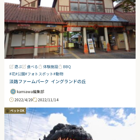
遊ぶ
食べる
体験施設
BBQ
#花
#公園
#フォトスポット
#動物
淡路ファームパーク イングランドの丘
kamiawa編集部
2022/4/20
2022/11/14
ペットOK