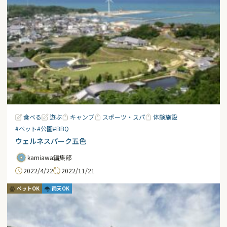
食べる
遊ぶ
キャンプ
スポーツ・スパ
体験施設
#ペット
#公園
#BBQ
ウェルネスパーク五色
kamiawa編集部
2022/4/22
2022/11/21
ペットOK
雨天OK