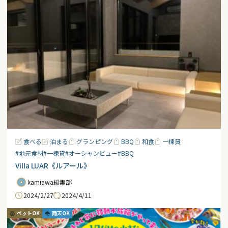
食べる
泊まる
グランピング
BBQ
和食
一棟貸
#地元食材
#一棟貸
#オーシャンビュー
#BBQ
Villa LUAR《ルアール》
kamiawa編集部
2024/2/27
2024/4/11
ペットOK
雨天OK