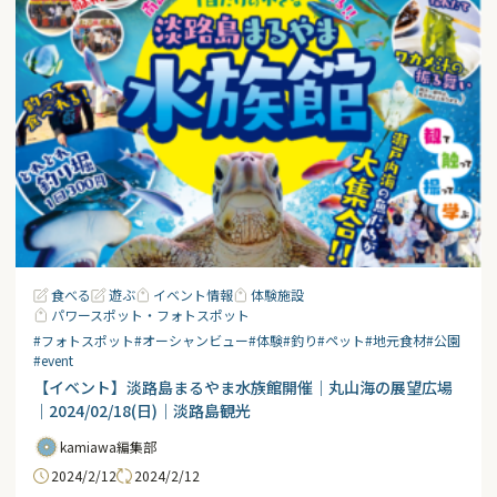
食べる
遊ぶ
イベント情報
体験施設
パワースポット・フォトスポット
#フォトスポット
#オーシャンビュー
#体験
#釣り
#ペット
#地元食材
#公園
#event
【イベント】淡路島まるやま水族館開催｜丸山海の展望広場
｜2024/02/18(日)｜淡路島観光
kamiawa編集部
2024/2/12
2024/2/12