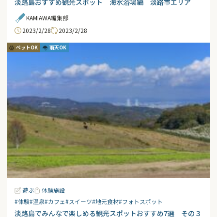
淡路島おすすめ観光スポット 海水浴場編 淡路市エリア
KAMIAWA編集部
2023/2/28
2023/2/28
ペットOK
雨天OK
遊ぶ
体験施設
#体験
#温泉
#カフェ
#スイーツ
#地元食材
#フォトスポット
淡路島でみんなで楽しめる観光スポットおすすめ7選 その３