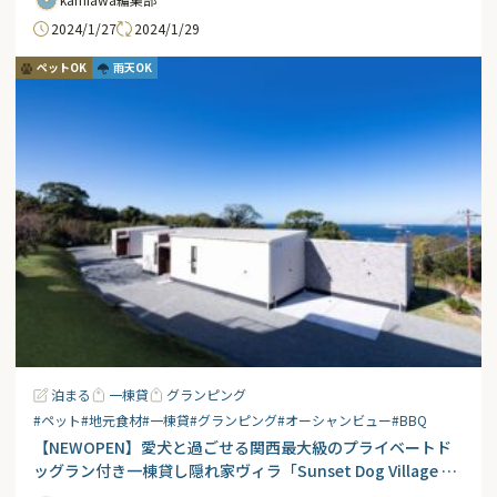
2024/1/27
2024/1/29
ペットOK
雨天OK
泊まる
一棟貸
グランピング
#ペット
#地元食材
#一棟貸
#グランピング
#オーシャンビュー
#BBQ
【NEWOPEN】愛犬と過ごせる関西最大級のプライベートド
ッグラン付き一棟貸し隠れ家ヴィラ「Sunset Dog Village 淡
路島」が12月4日OPEN！