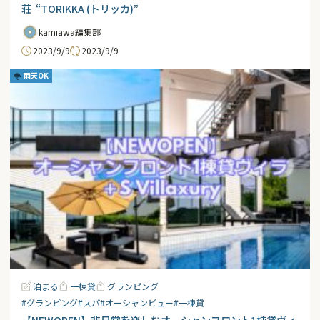
荘 “TORIKKA (トリッカ)”
kamiawa編集部
2023/9/9
2023/9/9
雨天OK
泊まる
一棟貸
グランピング
#グランピング
#スパ
#オーシャンビュー
#一棟貸
【NEWOPEN】非日常を楽しむオーシャンフロント1棟貸ヴィ