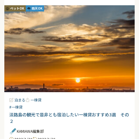
ペットOK
雨天OK
泊まる
一棟貸
#一棟貸
淡路島の観光で是非とも宿泊したい一棟貸おすすめ3選 その
２
KAMIAWA編集部