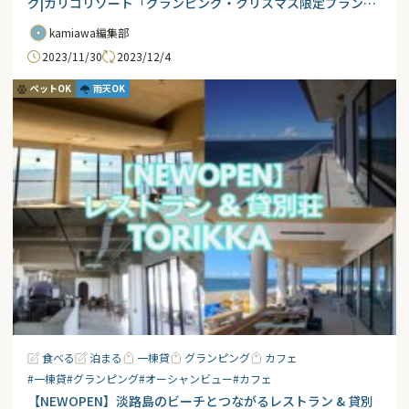
グ|カリコリゾート「グランピング・クリスマス限定プラン」
予約受付中|淡路島観光
kamiawa編集部
2023/11/30
2023/12/4
ペットOK
雨天OK
食べる
泊まる
一棟貸
グランピング
カフェ
#一棟貸
#グランピング
#オーシャンビュー
#カフェ
【NEWOPEN】淡路島のビーチとつながるレストラン & 貸別