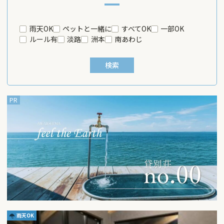
雨天OK
ペットと一緒に
すべてOK
一部OK
ルール有
淡路
洲本
南あわじ
雨天OK