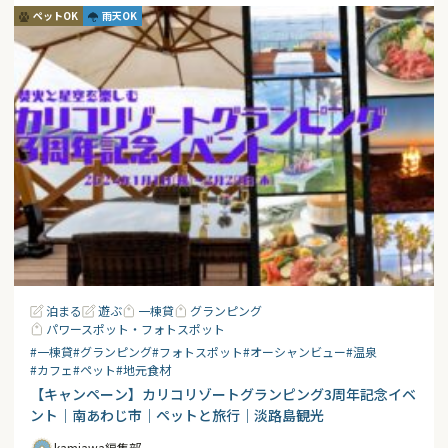
ペットOK
雨天OK
泊まる
遊ぶ
一棟貸
グランピング
パワースポット・フォトスポット
#一棟貸
#グランピング
#フォトスポット
#オーシャンビュー
#温泉
#カフェ
#ペット
#地元食材
【キャンペーン】カリコリゾートグランピング3周年記念イベ
ント｜南あわじ市｜ペットと旅行｜淡路島観光
kamiawa編集部