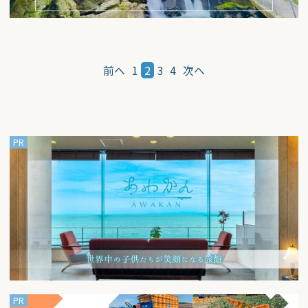
投
稿
前へ
1
2
3
4
次へ
の
ペ
ー
ジ
送
り