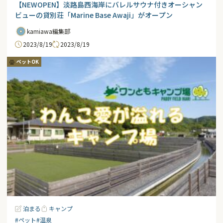
【NEWOPEN】淡路島西海岸にバレルサウナ付きオーシャン
ビューの貸別荘「Marine Base Awaji」がオープン
kamiawa編集部
2023/8/19
2023/8/19
ペットOK
泊まる
キャンプ
#ペット
#温泉