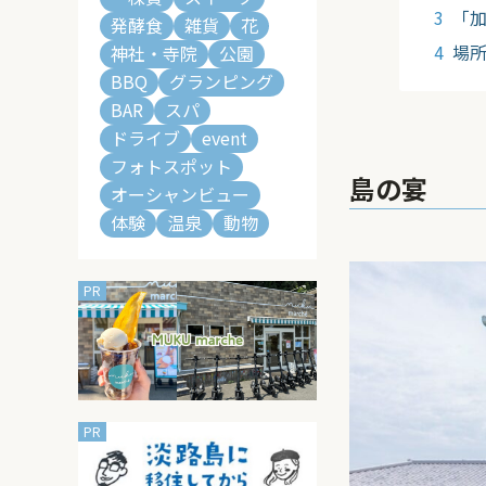
「
発酵食
雑貨
花
場
神社・寺院
公園
BBQ
グランピング
BAR
スパ
ドライブ
event
フォトスポット
島の宴
オーシャンビュー
体験
温泉
動物