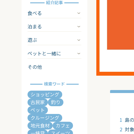
紹介記事
食べる
泊まる
遊ぶ
ペットと一緒に
その他
検索ワード
ショッピング
古民家
釣り
ペット
クルージング
島
地元食材
カフェ
対
一棟貸
スイーツ