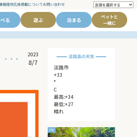
情報提供
広告掲載について
お問い合わせ
ペットと
食べる
遊ぶ
泊まる
一緒に
2023
淡路島の天気
8/7
淡路市
+
33
°
C
最高:
+
34
最低:
+
27
晴れ