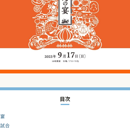
目次
の宴
象試合