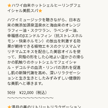
ハワイ由来ホットシェルヒーリングフェ
イシャル美肌スパ
ハワイミュージックを聴きながら、日本古
来の無添加源泉温泉水と海由来のオレンジ
ラフィー油・スクワラン、ラベンダー油、
幸福感のβエンドルフィン（抗ストレスホル
モン・快楽ホルモン）の放出を刺激する効
果が期待できる植物エキスのクリスマムマ
リチマムエキスを配合した美容オイルを使
って、貝殻の形をした心地よい温かさの滑ら
かの肌触りのホットシェルでフェイシャ
ル・デコルテの血流・リンパの流れを促進
し肌の新陳代謝を高め、深いリラクゼーシ
ョンと生き生きとしたみずみずしい健康的
な美肌へと導きます。
50分 ¥22,000（税込）
～～～～～～～～～～～～
満月の美のリトリートリラクゼーション