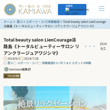
淡路市
+
25...
+
32° C
ホーム
遊ぶ
スポーツ・スパ
/
体験施設
Total beauty salon LienCourage
淡路島《トータルビューティーサロン リアンクラージュアワジシマ》
Total beauty salon LienCourage淡
2024
路島《トータルビューティーサロン リ
6/1
アンクラージュアワジシマ》
2024/6/1
2024/7/28
遊ぶ
スポーツ・スパ
体験施設
#スパ
#フォトスポット
#体験
kamiawa編集部
ペットOK