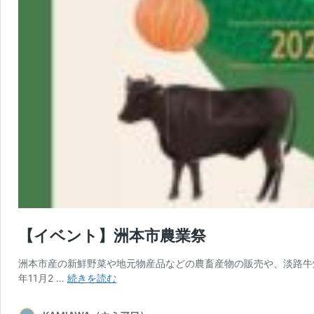
【イベント】洲本市農業祭
洲本市産の新鮮野菜や地元物産品などの農畜産物の販売や、淡路牛焼
【イ
年11月2 …
続きを読む
ベ
ン