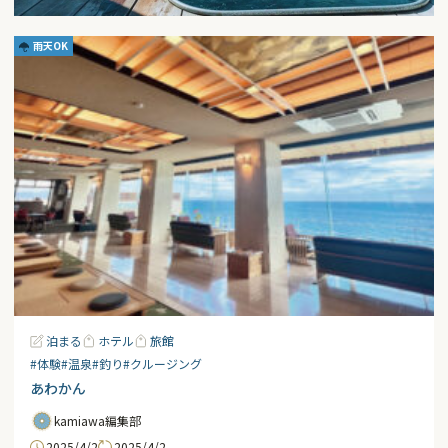
雨天OK
泊まる
ホテル
旅館
#体験
#温泉
#釣り
#クルージング
あわかん
kamiawa編集部
2025/4/2
2025/4/2