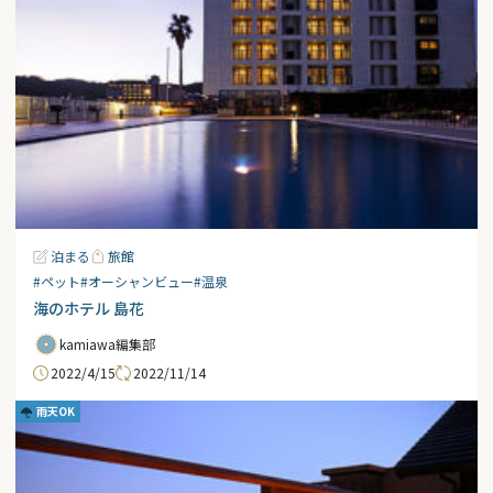
泊まる
旅館
#ペット
#オーシャンビュー
#温泉
海のホテル 島花
kamiawa編集部
2022/4/15
2022/11/14
雨天OK