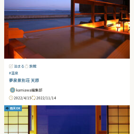
泊まる
旅館
#温泉
夢泉景別荘 天原
kamiawa編集部
2022/4/15
2022/11/14
雨天OK