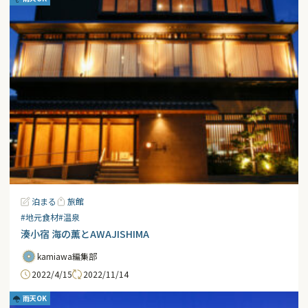
泊まる
旅館
#地元食材
#温泉
湊小宿 海の薫とAWAJISHIMA
kamiawa編集部
2022/4/15
2022/11/14
雨天OK