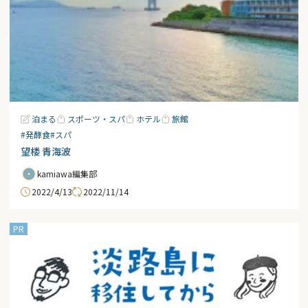
泊まる
スポーツ・スパ
ホテル
旅館
#発酵食
#スパ
望楼 青海波
kamiawa編集部
2022/4/13
2022/11/14