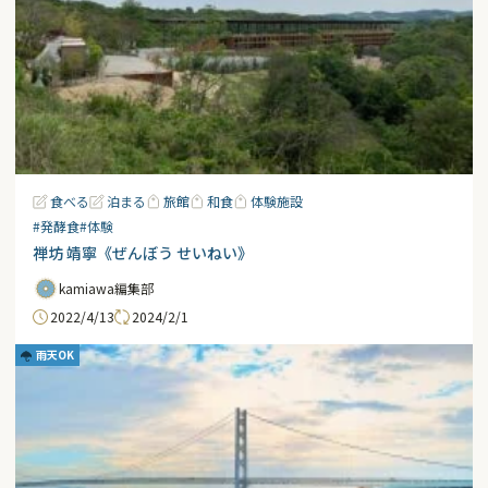
食べる
泊まる
旅館
和食
体験施設
#発酵食
#体験
禅坊 靖寧《ぜんぼう せいねい》
kamiawa編集部
2022/4/13
2024/2/1
雨天OK