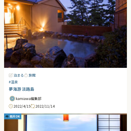
泊まる
旅館
#温泉
夢海游 淡路島
kamiawa編集部
2022/4/15
2022/11/14
雨天OK