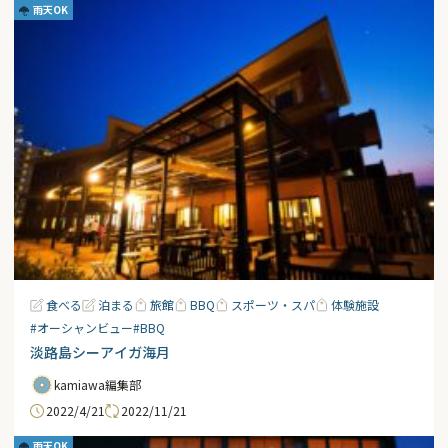
雨天OK
食べる
泊まる
旅館
BBQ
スポーツ・スパ
体験施設
#オーシャンビュー
#BBQ
淡路島シーアイガ海月
kamiawa編集部
2022/4/21
2022/11/21
雨天OK