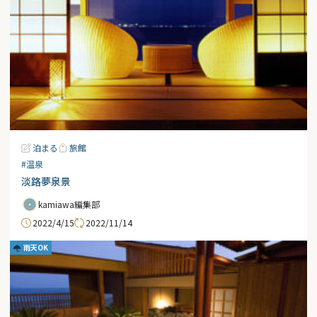
泊まる
旅館
#温泉
淡路夢泉景
kamiawa編集部
2022/4/15
2022/11/14
雨天OK