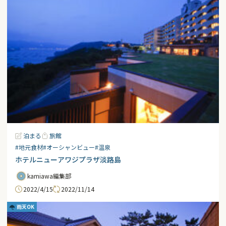
泊まる
旅館
#地元食材
#オーシャンビュー
#温泉
ホテルニューアワジプラザ淡路島
kamiawa編集部
2022/4/15
2022/11/14
雨天OK