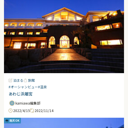
泊まる
旅館
#オーシャンビュー
#温泉
あわじ浜離宮
kamiawa編集部
2022/4/15
2022/11/14
雨天OK