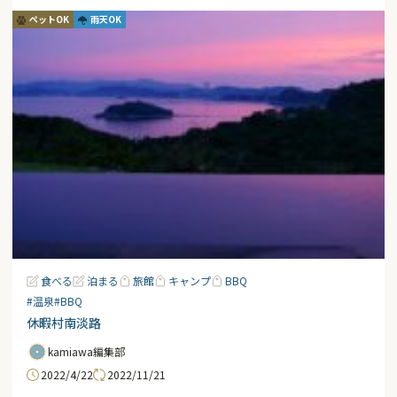
ペットOK
雨天OK
食べる
泊まる
旅館
キャンプ
BBQ
#温泉
#BBQ
休暇村南淡路
kamiawa編集部
2022/4/22
2022/11/21