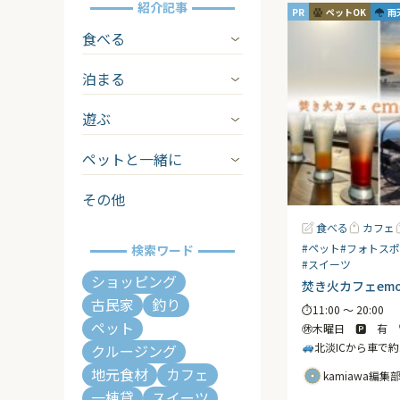
紹介記事
PR
ペットOK
雨
食べる
泊まる
遊ぶ
ペットと一緒に
その他
食べる
カフェ
#ペット
#フォトス
検索ワード
#スイーツ
ショッピング
焚き火カフェemo
古民家
釣り
⏱11:00 〜 20:0
ペット
㊡木曜日 🅿 有
北淡ICから車で約
クルージング
地元食材
カフェ
kamiawa編集
一棟貸
スイーツ