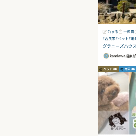
泊まる
一棟貸
#古民家
#ペット
#地
グラニーズハウ
kamiawa編集
ペットOK
雨天OK