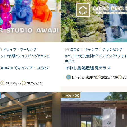
ドライブ・ツーリング
泊まる
キャンプ
グランピング
ポット
#体験
#ショッピング
#カフェ
#ペット
#地元食材
#グランピング
#フォ
#BBQ
DIO AWAJI《マイベア・スタジ
あわじ島 鮎屋組 滝テラス
2025/4/30
20
kamiawa編集部
2025/5/27
2025/7/21
部
ペットOK