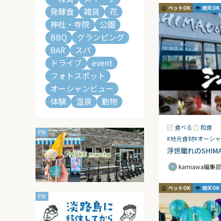
ペットOK
雨天OK
発酵食
雑貨
花
神社・寺院
公園
BBQ
グランピング
BAR
スパ
ドライブ
event
フォトスポット
オーシャンビュー
体験
温泉
動物
食べる
和食
#地元食材
#オーシ
浮世離れのSHIMA
kamiawa編集
ペットOK
雨天OK