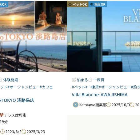
天OK
ペットOK
雨天OK
体験施設
泊まる
一棟貸
ポット
#オーシャンビュー
#カフェ
#ペット
#一棟貸
#オーシャンビュー
#釣
Villa Blanche-AWAJISHIMA
TOKYO 淡路島店
2025/10/3
20
kamiawa編集部
0
テラス席可能
19分
2023/8/8
2025/3/23
部