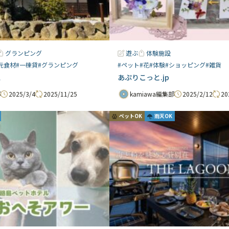
グランピング
遊ぶ
体験施設
元食材
#一棟貸
#グランピング
#ペット
#花
#体験
#ショッピング
#雑貨
ス
あぷりこっと.jp
2025/3/4
2025/11/25
2025/2/12
20
部
kamiawa編集部
ペットOK
雨天OK