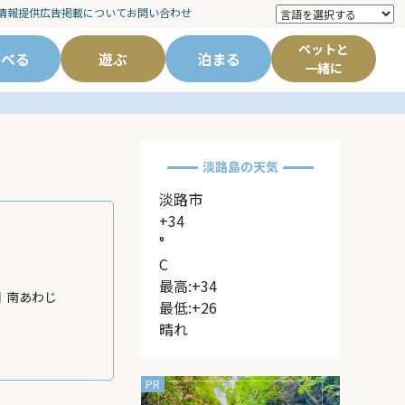
情報提供
広告掲載について
お問い合わせ
ペットと
食べる
遊ぶ
泊まる
一緒に
淡路島の天気
淡路市
+
34
°
C
最高:
+
34
南あわじ
最低:
+
26
晴れ