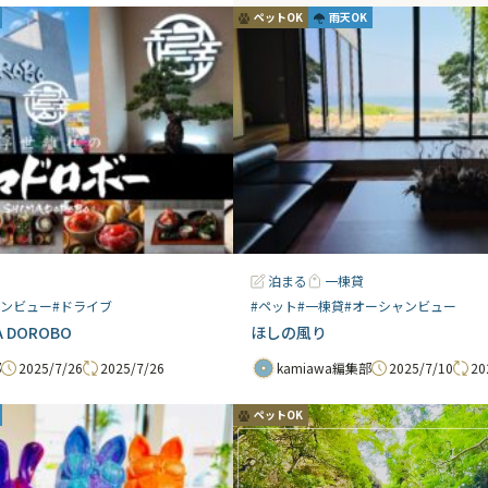
ペットOK
雨天OK
泊まる
一棟貸
ャンビュー
#ドライブ
#ペット
#一棟貸
#オーシャンビュー
 DOROBO
ほしの風り
2025/7/26
2025/7/26
2025/7/10
20
部
kamiawa編集部
ペットOK