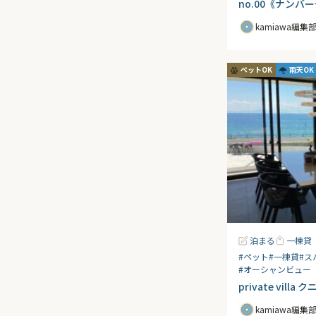
no.00《ナンバ
kamiawa編集
ペットOK
雨天OK
泊まる
一棟貸
#ペット
#一棟貸
#ス
#オーシャンビュー
private villa
kamiawa編集