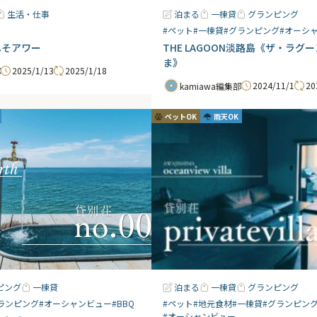
生活・仕事
泊まる
一棟貸
グランピング
#ペット
#一棟貸
#グランピング
#オーシ
へそアワー
THE LAGOON淡路島《ザ・ラグ
ま》
2025/1/13
2025/1/18
部
2024/11/1
20
kamiawa編集部
ペットOK
雨天OK
ピング
一棟貸
泊まる
一棟貸
グランピング
ランピング
#オーシャンビュー
#BBQ
#ペット
#地元食材
#一棟貸
#グランピン
#オーシャンビュー