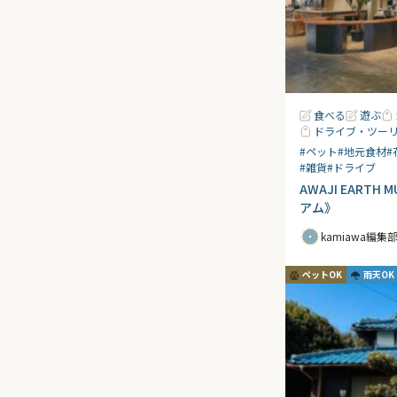
食べる
遊ぶ
ドライブ・ツー
#ペット
#地元食材
#
#雑貨
#ドライブ
AWAJI EART
アム》
kamiawa編集
ペットOK
雨天OK