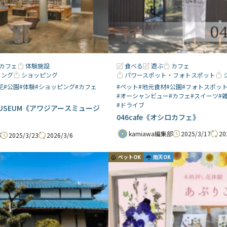
カフェ
体験施設
食べる
遊ぶ
カフェ
リング
ショッピング
パワースポット・フォトスポット
花
#公園
#体験
#ショッピング
#カフェ
#ペット
#地元食材
#公園
#フォトスポッ
#オーシャンビュー
#カフェ
#スイーツ
#
#ドライブ
H MUSEUM《アワジアースミュージ
046cafe《オシロカフェ》
2025/3/17
20
kamiawa編集部
2025/3/23
2026/3/6
部
ペットOK
雨天OK