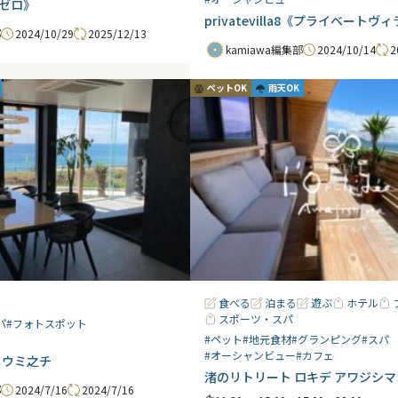
ーゼロ》
privatevilla8《プライベート
2024/10/29
2025/12/13
部
2024/10/14
2
kamiawa編集部
ペットOK
雨天OK
食べる
泊まる
遊ぶ
ホテル
スポーツ・スパ
パ
#フォトスポット
#ペット
#地元食材
#グランピング
#スパ
#オーシャンビュー
#カフェ
 クニウミ之チ
渚のリトリート ロキデ アワジシマ
2024/7/16
2024/7/16
部